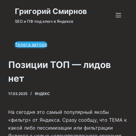
П
Григорий Смирнов
е
SEO и ПФ под ключ в Яндексе
р
е
й
Телега автора
т
и
к
Позиции ТОП — лидов
с
нет
у
т
и
17.03.2025
ЯНДЕКС
На сегодня это самый популярный якобы
«фильтр» от Яндекса. Сразу сообщу, что ТЕМА к
какой либо пессимизации или фильтрации
Яндекса с целью целенаправленного срезания